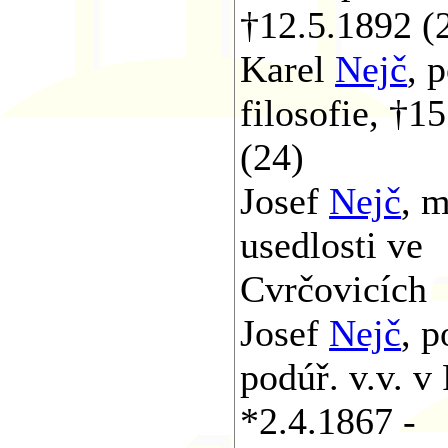
†12.5.1892 (
Karel
Nejč
, 
filosofie, †1
(24)
Josef
Nejč
, m
usedlosti ve
Cvrčovicích
Josef
Nejč
, p
podúř. v.v. v 
*2.4.1867 -