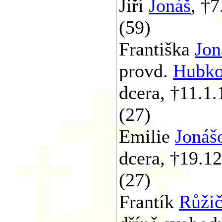
Jiří
Jonáš
, †
(59)
Františka
Jon
provd.
Hubk
dcera, †11.1
(27)
Emilie
Jonáš
dcera, †19.1
(27)
Frantík
Růži