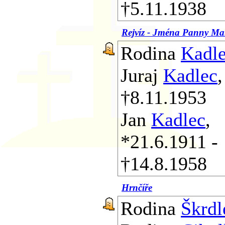
†5.11.1938
Rejvíz - Jména Panny Ma
Rodina
Kadl
Juraj
Kadlec
†8.11.1953
Jan
Kadlec
,
*21.6.1911 -
†14.8.1958
Hrnčíře
Rodina
Škrdl