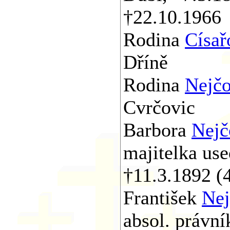
†22.10.1966
Rodina
Císař
Dříně
Rodina
Nejč
Cvrčovic
Barbora
Nejč
majitelka use
†11.3.1892 (
František
Nej
absol. právní