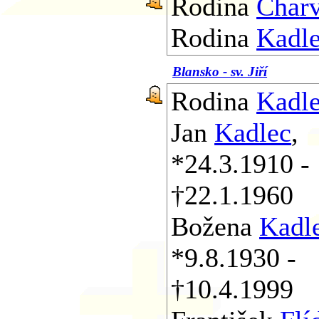
Rodina
Char
Rodina
Kadl
Blansko - sv. Jiří
Rodina
Kadl
Jan
Kadlec
,
*24.3.1910 -
†22.1.1960
Božena
Kadl
*9.8.1930 -
†10.4.1999