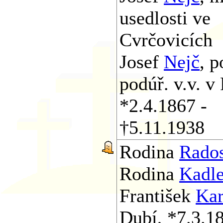
usedlosti ve
Cvrčovicích
Josef
Nejč
, p
podúř. v.v. v 
*2.4.1867 -
†5.11.1938
Rodina
Rado
Rodina
Kadl
František
Kar
Dubí, *7.3.1