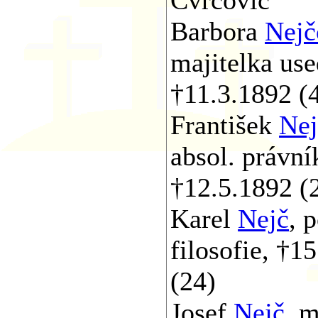
Barbora
Nejč
majitelka use
†11.3.1892 (
František
Nej
absol. právní
†12.5.1892 (
Karel
Nejč
, 
filosofie, †1
(24)
Josef
Nejč
, m