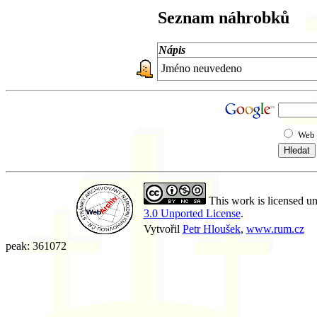
Seznam náhrobků
Nápis
Jméno neuvedeno
Web
This work is licensed u
3.0 Unported License
.
Vytvořil
Petr Hloušek
,
www.rum.cz
peak: 361072