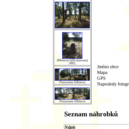
Hřbitovní kříž datovaný
1862.
Jméno obce
Mapa
GPS
Panorama hřbitova
Naposledy fotog
Panorama hřbitova
Seznam náhrobků
Nápis