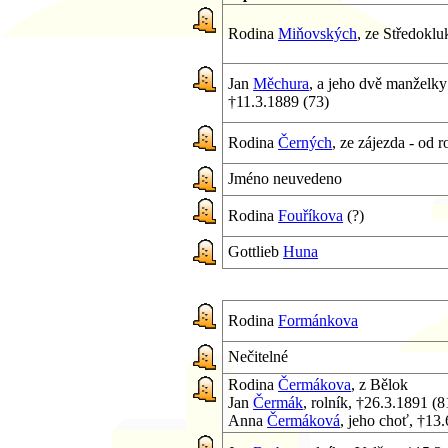
Rodina
Miňovských
, ze Středoklu
Jan
Měchura
, a jeho dvě manželky
†11.3.1889 (73)
Rodina
Černých
, ze zájezda - od 
Jméno neuvedeno
Rodina
Fouříkova
(?)
Gottlieb
Huna
Rodina
Formánkova
Nečitelné
Rodina
Čermákova
, z Bělok
Jan
Čermák
, rolník, †26.3.1891 (8
Anna
Čermáková
, jeho choť, †13