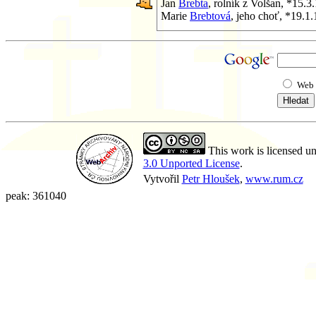
Jan
Brebta
, rolník z Volšan, *15.
Marie
Brebtová
, jeho choť, *19.1
Web
This work is licensed u
3.0 Unported License
.
Vytvořil
Petr Hloušek
,
www.rum.cz
peak: 361040