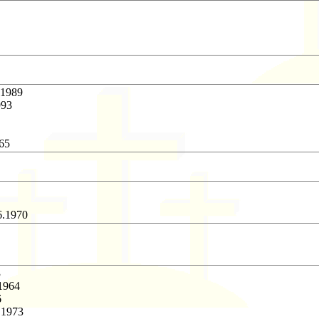
.1989
993
965
6.1970
3
.1964
6
5.1973