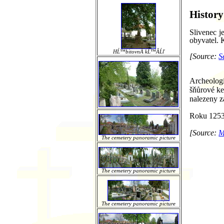
History
Slivenec j
obyvatel. 
HĹ™bitovnĂ­ kĹ™Ă­Ĺľ
[Source:
S
Archeologi
šňůrové ke
nalezeny z
Roku 1253 
[Source:
M
The cemetery panoramic picture
The cemetery panoramic picture
The cemetery panoramic picture