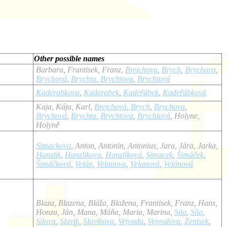
Other possible names
Barbara, Frantisek, Franz,
Brejchova
,
Brych
,
Brychova
,
Brychová
,
Brychta
,
Brychtova
,
Brychtová
Kaderabkova
,
Kaderabek
,
Kadeřábek
,
Kadeřábková
Kaja, Kája, Karl,
Brejchová
,
Brych
,
Brychova
,
Brychová
,
Brychta
,
Brychtova
,
Brychtová
, Holyne,
Holyně
Simackova
, Anton, Antonin, Antonius, Jara, Jára, Jarka,
Hanzlik
,
Hanzlikova
,
Hanzlíková
,
Simacek
,
Šimáček
,
Šimáčková
,
Velán
,
Velanova
,
Velanová
,
Velánová
Blaza, Blazena, Bláža, Blažena, Frantisek, Franz, Hans,
Honza, Ján, Mana, Máňa, Maria, Marina,
Sila
,
Síla
,
Silova
,
Slavik
,
Slavikova
,
Vejvoda
,
Vejvodova
,
Zenisek
,