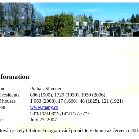
nformation
ame
Praha - Slivenec
 residents
886 (1900), 1729 (1930), 1930 (2006)
 houses
1 063 (2008), 17 (1660), 48 (1825), 121 (1921)
ion
www.mapy.cz
50°01'09.08"N,14°21'57.77"E
res
July 25, 2007
ván je celý hřbitov. Fotografování proběhlo v dubnu až červenci 200