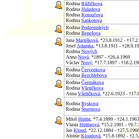
Rodina
Růžičkova
Rodina
Haladova
Rodina
Kotoučova
Rodina
Sankotova
Rodina
Podzemských
Rodina
Benešova
Jana
Marušková
, *23.8.1912 - †17.2
Josef
Adamka
, *13.8.1911 - †28.9.1
Rodina
Nových
Anna
Nová
, *1897 - †26.4.1969
Václav
Nový
, *17.7.1897 - †18.2.1
Rodina
Červenkova
Rodina
Bezchlebova
Rodina
Čermákova
Rodina
Všetičkova
Anna
Všetičková
, *22.6.1923 - †17.
Rodina
Ryskova
Rodina
Šturmova
Miloš
Hüttig
, *7.4.1899 - †24.1.196
Vlasta
Hüttigová
, *15.2.1901 - †9.7
Jan
Kloud
, *22.12.1884 - †27.5.196
Aloisie
Kloudová
, *15.8.1892 - †2.