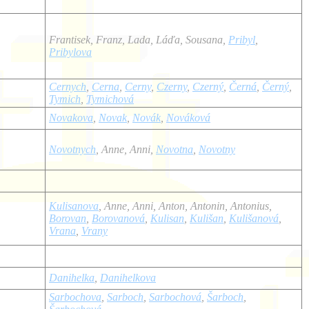
Frantisek, Franz, Lada, Láďa, Sousana,
Pribyl
,
Pribylova
Cernych
,
Cerna
,
Cerny
,
Czerny
,
Czerný
,
Černá
,
Černý
,
Tymich
,
Tymichová
Novakova
,
Novak
,
Novák
,
Nováková
Novotnych
, Anne, Anni,
Novotna
,
Novotny
Kulisanova
, Anne, Anni, Anton, Antonin, Antonius,
Borovan
,
Borovanová
,
Kulisan
,
Kulišan
,
Kulišanová
,
Vrana
,
Vrany
Danihelka
,
Danihelkova
Sarbochova
,
Sarboch
,
Sarbochová
,
Šarboch
,