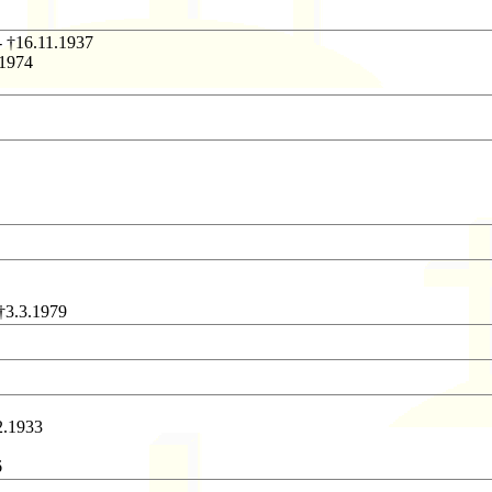
 - †16.11.1937
.1974
 †3.3.1979
2.1933
6