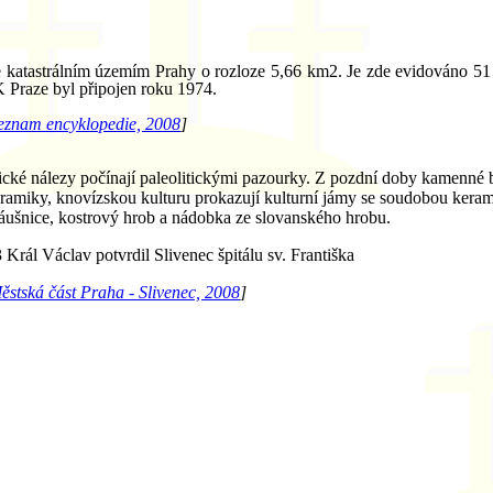
e katastrálním územím Prahy o rozloze 5,66 km2. Je zde evidováno 51 
K Praze byl připojen roku 1974.
eznam encyklopedie, 2008
]
cké nálezy počínají paleolitickými pazourky. Z pozdní doby kamenné b
ramiky, knovízskou kulturu prokazují kulturní jámy se soudobou kerami
áušnice, kostrový hrob a nádobka ze slovanského hrobu.
Král Václav potvrdil Slivenec špitálu sv. Františka
ěstská část Praha - Slivenec, 2008
]