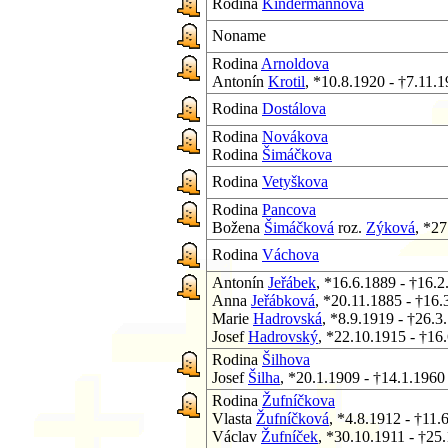
Rodina
Kindermannova
Noname
Rodina
Arnoldova
Antonín
Krotil
, *10.8.1920 - †7.11.
Rodina
Dostálova
Rodina
Novákova
Rodina
Šimáčkova
Rodina
Vetyškova
Rodina
Pancova
Božena
Šimáčková
roz.
Zýková
, *27
Rodina
Váchova
Antonín
Jeřábek
, *16.6.1889 - †16.2
Anna
Jeřábková
, *20.11.1885 - †16.
Marie
Hadrovská
, *8.9.1919 - †26.3
Josef
Hadrovský
, *22.10.1915 - †16
Rodina
Šilhova
Josef
Šilha
, *20.1.1909 - †14.1.1960
Rodina
Žufníčkova
Vlasta
Žufníčková
, *4.8.1912 - †11.
Václav
Žufníček
, *30.10.1911 - †25