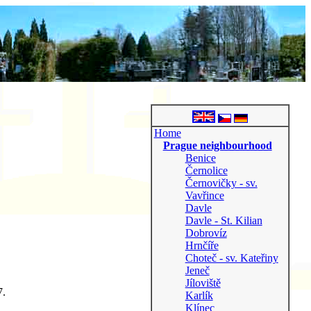
Home
Prague neighbourhood
Benice
Černolice
Černovičky - sv.
Vavřince
Davle
Davle - St. Kilian
Dobrovíz
Hrnčíře
Choteč - sv. Kateřiny
Jeneč
Jíloviště
7.
Karlík
Klínec