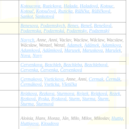
Kotoucova
,
Ruzickova
,
Halada
,
Haladová
,
Kotouc
,
Kotouč
,
Kotoučová
,
Ruzicka
,
Růžička
,
Růžičková
,
Sankot
,
Sankotová
Benesova
,
Podzemskych
,
Benes
,
Beneš
,
Benešová
,
Podzemska
,
Podzemská
,
Podzemsky
,
Podzemský
Novych
, Anne, Anni, Vaclav, Waclaw, Wáclaw, Wacslaw,
Wácslaw, Wenzel, Wenzl,
Adamek
,
Adámek
,
Adamkova
,
Adamková
,
Adámková
,
Marusek
,
Maruskova
,
Marušek
,
Nova
,
Novy
Cervenkova
,
Bezchleb
,
Bezchleba
,
Bezchlebová
,
Cervenka
,
Červenka
,
Červenková
Cermakova
,
Vsetickova
, Anne, Anni,
Cermak
,
Čermák
,
Čermáková
,
Vseticka
,
Všetička
Rejzkova
,
Rezkova
,
Sturmova
,
Rejzek
,
Rejzková
,
Rezek
,
Rezková
,
Ryska
,
Rysková
,
Sturm
,
Sturma
,
Šturm
,
Šturma
,
Šturmová
Aloisia, Hans, Honza, Ján, Milo, Milos, Miloslav,
Huttig
,
Huttigova
,
Kloudova