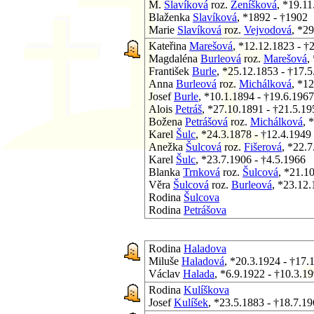
M.
Slavíková
roz.
Ženíšková
, *19.1
Blaženka
Slavíková
, *1892 - †1902
Marie
Slavíková
roz.
Vejvodová
, *2
Kateřina
Marešová
, *12.12.1823 - †
Magdaléna
Burleová
roz.
Marešová
,
František
Burle
, *25.12.1853 - †17.
Anna
Burleová
roz.
Michálková
, *1
Josef
Burle
, *10.1.1894 - †19.6.1967
Alois
Petráš
, *27.10.1891 - †21.5.19
Božena
Petrášová
roz.
Michálková
, 
Karel
Šulc
, *24.3.1878 - †12.4.1949
Anežka
Šulcová
roz.
Fišerová
, *22.
Karel
Šulc
, *23.7.1906 - †4.5.1966
Blanka
Trnková
roz.
Šulcová
, *21.1
Věra
Šulcová
roz.
Burleová
, *23.12.
Rodina
Šulcova
Rodina
Petrášova
Rodina
Haladova
Miluše
Haladová
, *20.3.1924 - †17.
Václav
Halada
, *6.9.1922 - †10.3.1
Rodina
Kulíškova
Josef
Kulíšek
, *23.5.1883 - †18.7.1