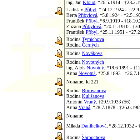
ing. Jan
Kloud
, *26.5.1914 - †23.2.
Ladislav
Přibyl
, *24.12.1924 - †22.9
Berta
Přibylová
, *5.8.1924 - †2.5.19
František
Přibyl
, *6.9.1919 - †18.10
Zuzana
Přibylová
, *20.11.1910 - †3
František
Přibyl
, *25.11.1951 - †27.
Rodina
Tymichova
Rodina
Černých
Rodina
Novákova
Rodina
Novotných
ing. Alois
Novotný
, *18.6.1891 - †1
Anna
Novotná
, *25.8.1893 - †26.7.
Noname, Id 221
Rodina
Borovanova
Rodina
Kulišanova
Antonín
Vraný
, †29.9.1933 (56)
Anna
Vraná
, *28.7.1878 - †26.6.196
Noname
Milada
Danihelková
, *28.12.1932 - 
Rodina
Šarbochova