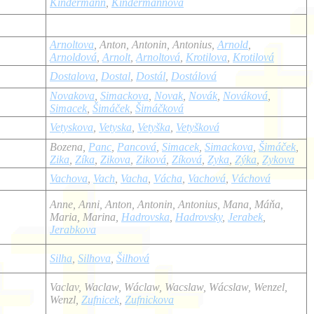
Kindermann
,
Kindermannová
Arnoltova
, Anton, Antonin, Antonius,
Arnold
,
Arnoldová
,
Arnolt
,
Arnoltová
,
Krotilova
,
Krotilová
Dostalova
,
Dostal
,
Dostál
,
Dostálová
Novakova
,
Simackova
,
Novak
,
Novák
,
Nováková
,
Simacek
,
Šimáček
,
Šimáčková
Vetyskova
,
Vetyska
,
Vetyška
,
Vetyšková
Bozena,
Panc
,
Pancová
,
Simacek
,
Simackova
,
Šimáček
,
Zika
,
Zíka
,
Zikova
,
Ziková
,
Zíková
,
Zyka
,
Zýka
,
Zykova
Vachova
,
Vach
,
Vacha
,
Vácha
,
Vachová
,
Váchová
Anne, Anni, Anton, Antonin, Antonius, Mana, Máňa,
Maria, Marina,
Hadrovska
,
Hadrovsky
,
Jerabek
,
Jerabkova
Silha
,
Silhova
,
Šilhová
Vaclav, Waclaw, Wáclaw, Wacslaw, Wácslaw, Wenzel,
Wenzl,
Zufnicek
,
Zufnickova