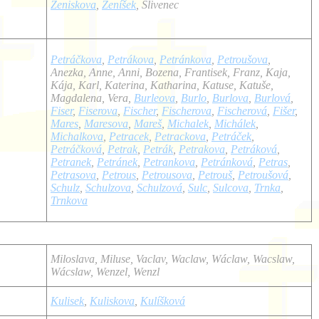
Zeniskova
,
Ženíšek
, Slivenec
Petráčkova
,
Petrákova
,
Petránkova
,
Petroušova
,
Anezka, Anne, Anni, Bozena, Frantisek, Franz, Kaja,
Kája, Karl, Katerina, Katharina, Katuse, Katuše,
Magdalena, Vera,
Burleova
,
Burlo
,
Burlova
,
Burlová
,
Fiser
,
Fiserova
,
Fischer
,
Fischerova
,
Fischerová
,
Fišer
,
Mares
,
Maresova
,
Mareš
,
Michalek
,
Michálek
,
Michalkova
,
Petracek
,
Petrackova
,
Petráček
,
Petráčková
,
Petrak
,
Petrák
,
Petrakova
,
Petráková
,
Petranek
,
Petránek
,
Petrankova
,
Petránková
,
Petras
,
Petrasova
,
Petrous
,
Petrousova
,
Petrouš
,
Petroušová
,
Schulz
,
Schulzova
,
Schulzová
,
Sulc
,
Sulcova
,
Trnka
,
Trnkova
Miloslava, Miluse, Vaclav, Waclaw, Wáclaw, Wacslaw,
Wácslaw, Wenzel, Wenzl
Kulisek
,
Kuliskova
,
Kulíšková