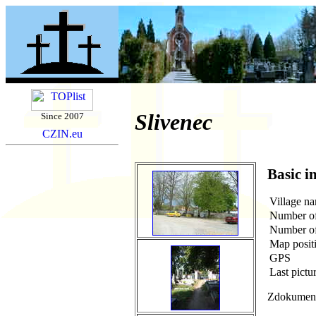
Slivenec
Since 2007
Basic i
Village n
Number of
Number of
Map posit
GPS
Last pictu
Zdokumento