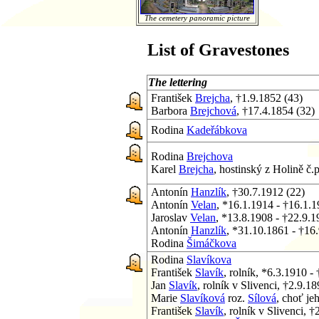
The cemetery panoramic picture
List of Gravestones
The lettering
František
Brejcha
, †1.9.1852 (43)
Barbora
Brejchová
, †17.4.1854 (32)
Rodina
Kadeřábkova
Rodina
Brejchova
Karel
Brejcha
, hostinský z Holině č.
Antonín
Hanzlík
, †30.7.1912 (22)
Antonín
Velan
, *16.1.1914 - †16.1.
Jaroslav
Velan
, *13.8.1908 - †22.9.
Antonín
Hanzlík
, *31.10.1861 - †16
Rodina
Šimáčkova
Rodina
Slavíkova
František
Slavík
, rolník, *6.3.1910 -
Jan
Slavík
, rolník v Slivenci, †2.9.1
Marie
Slavíková
roz.
Sílová
, choť je
František
Slavík
, rolník v Slivenci, 