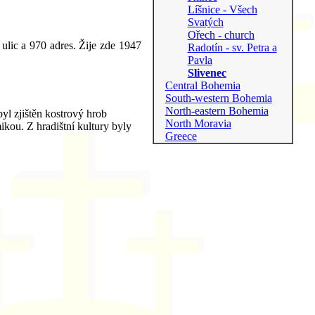
Líšnice - Všech
Svatých
Ořech - church
ulic a 970 adres. Žije zde 1947
Radotín - sv. Petra a
Pavla
Slivenec
Central Bohemia
South-western Bohemia
North-eastern Bohemia
yl zjištěn kostrový hrob
North Moravia
kou. Z hradištní kultury byly
Greece