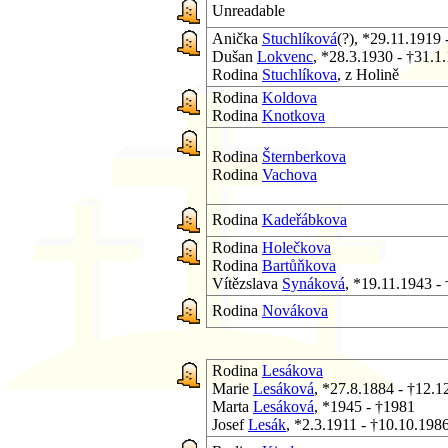
Unreadable
Anička
Stuchlíková
(?), *29.11.1919
Dušan
Lokvenc
, *28.3.1930 - †31.1
Rodina
Stuchlíkova
, z Holině
Rodina
Koldova
Rodina
Knotkova
Rodina
Šternberkova
Rodina
Vachova
Rodina
Kadeřábkova
Rodina
Holečkova
Rodina
Bartůňkova
Vítězslava
Synáková
, *19.11.1943 -
Rodina
Novákova
Rodina
Lesákova
Marie
Lesáková
, *27.8.1884 - †12.1
Marta
Lesáková
, *1945 - †1981
Josef
Lesák
, *2.3.1911 - †10.10.198