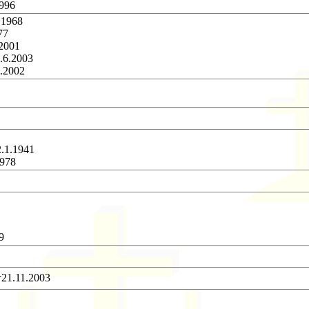
1996
.1968
77
.2001
0.6.2003
2.2002
2.1.1941
1978
9
†21.11.2003