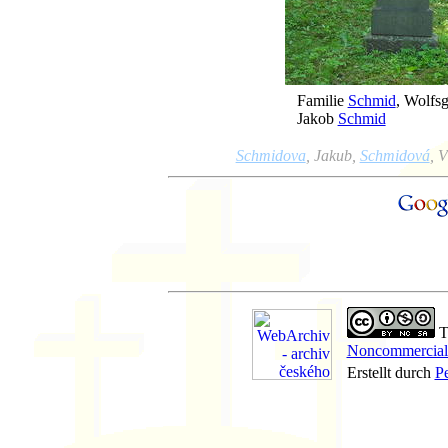
Familie
Schmid
, Wolfs
Jakob
Schmid
Schmidova
, Jakub,
Schmidová
, 
Th
Noncommercial-
Erstellt durch
P