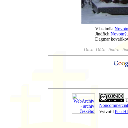
Vlastimila
Novot
Jindřich
Novotný
Dagmar kovaříkov
Dasa, Dáša, Jindra, Jin
Th
Noncommercial-
Vytvořil
Petr H