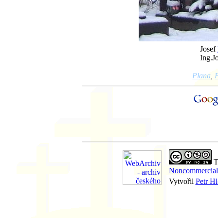
Josef
Ing.J
Plana
,
Th
Noncommercial-
Vytvořil
Petr H