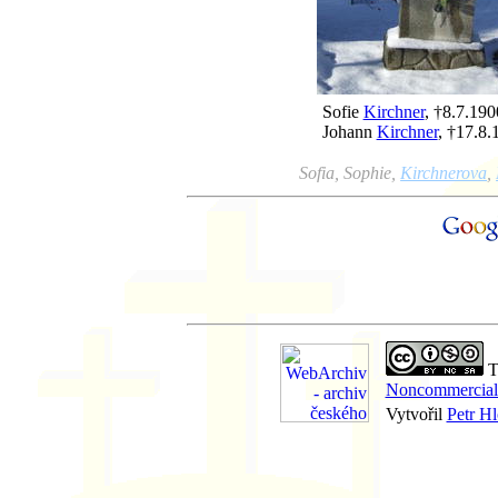
Sofie
Kirchner
, †8.7.190
Johann
Kirchner
, †17.8.
Sofia, Sophie,
Kirchnerova
,
Th
Noncommercial-
Vytvořil
Petr H